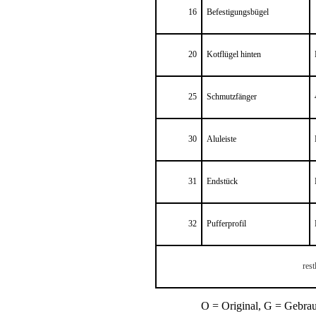
16
Befestigungsbügel
20
Kotflügel hinten
25
Schmutzfänger
30
Aluleiste
31
Endstück
32
Pufferprofil
rest
O = Original, G = Gebrauc