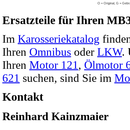
O = Original, G = Gebr
Ersatzteile für Ihren MB3
Im
Karosseriekatalog
finden
Ihren
Omnibus
oder
LKW
.
Ihren
Motor 121
,
Ölmotor 
621
suchen, sind Sie im
Mot
Kontakt
Reinhard Kainzmaier