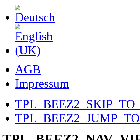
AGB
Impressum
TPL_BEEZ2_SKIP_TO
TPL_BEEZ2_JUMP_T
TPL_BEEZ2_NAV_V