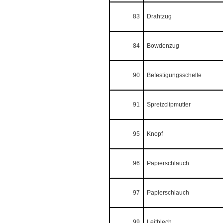
83
Drahtzug
84
Bowdenzug
90
Befestigungsschelle
91
Spreizclipmutter
95
Knopf
96
Papierschlauch
97
Papierschlauch
99
Leitblech