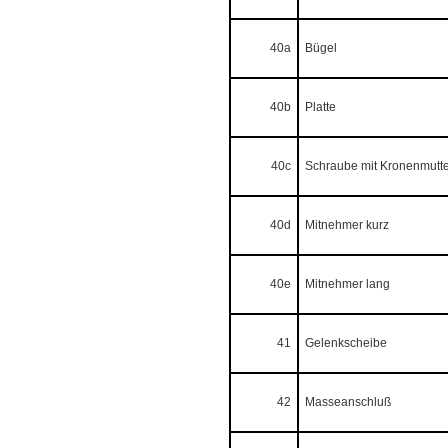
40a
Bügel
40b
Platte
40c
Schraube mit Kronenmutt
40d
Mitnehmer kurz
40e
Mitnehmer lang
41
Gelenkscheibe
42
Masseanschluß