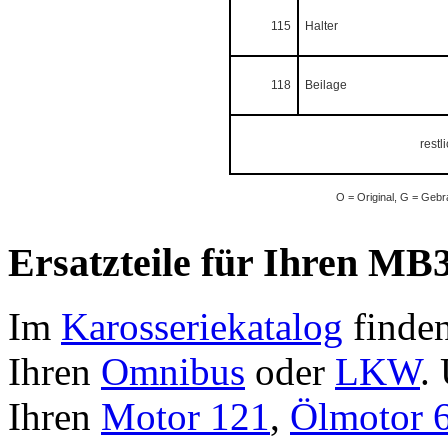
115
Halter
118
Beilage
restl
O = Original, G = Gebr
Ersatzteile für Ihren MB3
Im
Karosseriekatalog
finden
Ihren
Omnibus
oder
LKW
.
Ihren
Motor 121
,
Ölmotor 