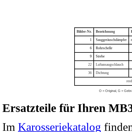
Bilder-Nr.
Bezeichnung
1
Sauggeräuschdämpfer
6
Rohrschelle
9
Strebe
22
Luftansaugschlauch
36
Dichtung
rest
O = Original, G = Gebr
Ersatzteile für Ihren MB3
Im
Karosseriekatalog
finden