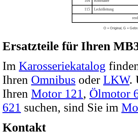
104
Rohrhalter
115
Leckölleitung
rest
O = Original, G = Gebr
Ersatzteile für Ihren MB3
Im
Karosseriekatalog
finden
Ihren
Omnibus
oder
LKW
.
Ihren
Motor 121
,
Ölmotor 
621
suchen, sind Sie im
Mot
Kontakt