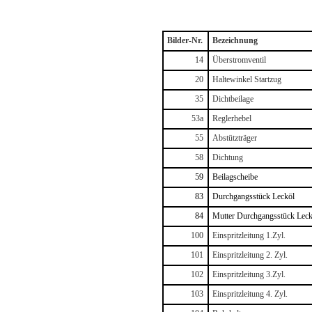
Bilder-Nr.
Bezeichnung
14
Überstromventil
20
Haltewinkel Startzug
35
Dichtbeilage
53a
Reglerhebel
55
Abstützträger
58
Dichtung
59
Beilagscheibe
83
Durchgangsstück Lecköl
84
Mutter Durchgangsstück Leck
100
Einspritzleitung 1.Zyl.
101
Einspritzleitung 2. Zyl.
102
Einspritzleitung 3.Zyl.
103
Einspritzleitung 4. Zyl.