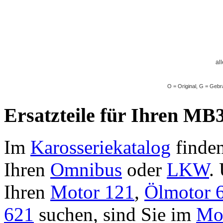
al
O = Original, G = Gebr
Ersatzteile für Ihren MB3
Im
Karosseriekatalog
finden
Ihren
Omnibus
oder
LKW
.
Ihren
Motor 121
,
Ölmotor 
621
suchen, sind Sie im
Mot