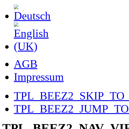
AGB
Impressum
TPL_BEEZ2_SKIP_TO
TPL_BEEZ2_JUMP_T
TPL_BEEZ2_NAV_V