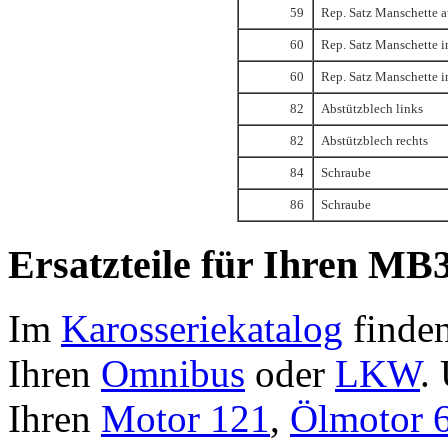
59
Rep. Satz Manschette 
60
Rep. Satz Manschette 
60
Rep. Satz Manschette 
82
Abstützblech links
82
Abstützblech rechts
84
Schraube
86
Schraube
Ersatzteile für Ihren MB3
Im
Karosseriekatalog
finden
Ihren
Omnibus
oder
LKW
.
Ihren
Motor 121
,
Ölmotor 